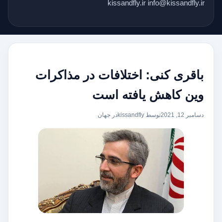
kissandfly.ir info@kissandfly.ir
باقری کنی: اختلافات در مذاکرات
وین کاهش یافته است
دسامبر 12, 2021
توسط kissandfly
در
جهان