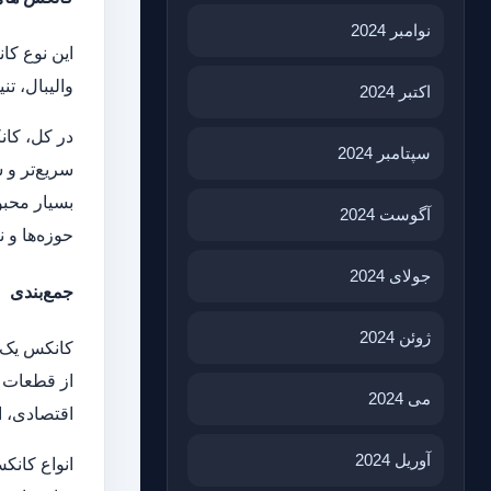
نوامبر 2024
این نوع کا
والیبال، ت
اکتبر 2024
در کل، کانک
سپتامبر 2024
سریع‌تر و 
بسیار محبو
آگوست 2024
حوزه‌ها و 
جولای 2024
جمع‌بندی
ژوئن 2024
کانکس یک ن
از قطعات ی
می 2024
اقتصادی، ا
آوریل 2024
انواع کانک