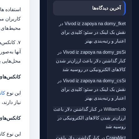
آخرین دیدگاه‌ها
استفاده‌ ه
کاربران می‌
Vivod iz zapoya na domy_fket
در
محیط‌های م
نقش بک‌ لینک در سئو: کلیدی برای
اعتبار و رتبه‌بندی بهتر
۷. کانکس‌
آنها به‌صو
Vivod iz zapoya na domy_psSi
در
کنار گذاشتن دلار باعث ارزان‌تر شدن
محل‌هایی ب
کالاهای الکترونیکی در روسیه شد
کانکس‌های
Vivod iz zapoya na domy_csSi
در
نقش بک‌ لینک در سئو: کلیدی برای
این نوع
کان
اعتبار و رتبه‌بندی بهتر
نیاز دارند
WilliamLob
در
کنار گذاشتن دلار باعث
ارزان‌تر شدن کالاهای الکترونیکی در
کانکس‌های
روسیه شد
این نوع کان
CraigAlict
در
کنار گذاشتن دلار باعث