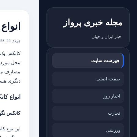
مجله خبری پرواز
انواع
اخبار ایران و جهان
جولای 25, 2023
کانکس یک ن
فهرست سایت
محل مورد ن
مصارف مورد
صفحه اصلی
دیگری هست
اخبار روز
انواع کا
کانکس نگه
تجارت
این نوع کا
ورزشی