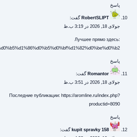
https://archeagewiki.ru/%d0%a8%d0%b0%d0%b1%d0%bb%