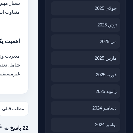
بسیار مهم 
جولای 2025
متفاوت اس
ژوئن 2025
اهمیت یک
می 2025
مدیریت وزن
مارس 2025
شامل تغذیه
غیرمستقیم 
فوریه 2025
ژانویه 2025
دسامبر 2024
مطلب قبلی
نوامبر 2024
22 پاسخ به “آیا ویتامین ها می توانند به کاهش وزن کمک کنند؟ بررسی مزایای بالقوه”