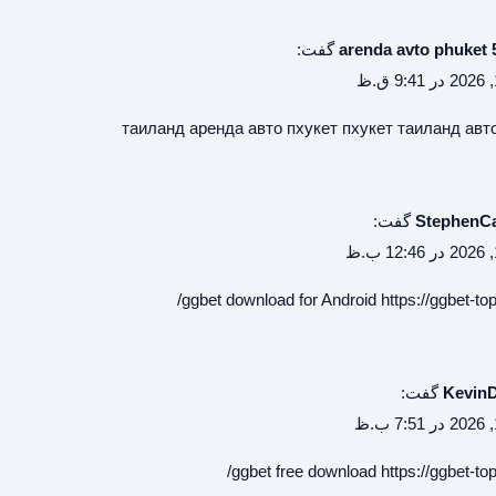
arenda avto phuket 
گفت:
таиланд аренда авто пхукет
пхукет таиланд авт
StephenCa
گفت:
ggbet download for Android
https://ggbet-top
Kevin
گفت:
ggbet free download
https://ggbet-top