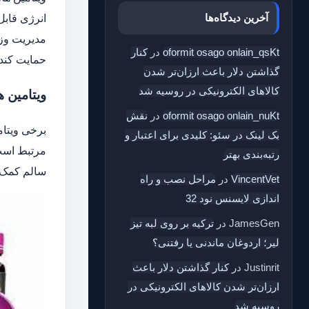
آخرین دیدگاه‌ها
انرژی قاب
مدیریت وزن
oformit osago onlain_qsKt
در
کنار
حمایت کند.
گذاشتن دلار باعث ارزان‌تر شدن
کالاهای الکترونیکی در روسیه شد
ویتامین ه
oformit osago onlain_nuKt
در
نقش
بک‌ لینک در سئو: کلیدی برای اعتبار و
رتبه‌بندی بهتر
سالم کمک ک
VincentVet
در
مراحل نصب و راه
اندازی لایسنس نود 32
JamesGen
در
ترکیه بر روی لبه تیز
لیر؛ اردوغان ماندنی یا رفتنی؟
Justinrit
در
کنار گذاشتن دلار باعث
ارزان‌تر شدن کالاهای الکترونیکی در
روسیه شد