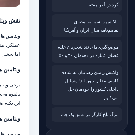
گردش آخر هفته
نقش ویتا
واکنش روسیه به امضای
تفاهم‌نامه میان ایران و آمریکا
ویتامین ها
عملکرد من
موضع‌گیری‌های تند شجریان علیه
اما بخشی ج
فضای کاباره در دهه‌های ۴۰ و ۵۰
ویتامین ه
واکنش رامین رضاییان به شادی
گلزنی مقابل نیوزیلند؛ مسائل
داخلی کشور را خودمان حل
بالقوه می‌
می‌کنیم
این نکته ض
مرگ تلخ کارگر در عمق یک چاه
ویتامین ه
ویتامین ها، به ویژ