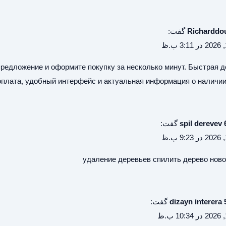
Richarddo
گفت:
едложение и оформите покупку за несколько минут. Быстрая д
оплата, удобный интерфейс и актуальная информация о наличии
spil derevev 
گفت:
удаление деревьев
спилить дерево нов
dizayn interera 
گفت: