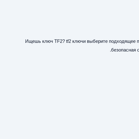
Ищешь ключ TF2?
tf2 ключи
выберите подходящее пр
безопасная 