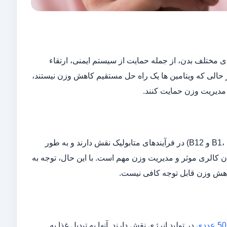
ی مختلف بدن، از جمله حمایت از سیستم ایمنی، ارتقاء
الی که ویتامین ها یک راه حل مستقیم کاهش وزن نیستند،
 مدیریت وزن حمایت کنند.
برخی ویتامین‌ها مانند ویتامین‌های B کمپلکس (از جمله B1، B2، B3، B5، B6، B7، B9 و B12) در فرآیندهای متابولیک نقش دارند و به طور
دن کالری موثر و مدیریت وزن مهم است. با این حال، توجه به
کاهش وزن قابل توجه کافی نیست.
در تولید انرژی نقش دارند. آنها به تبدیل غذا به