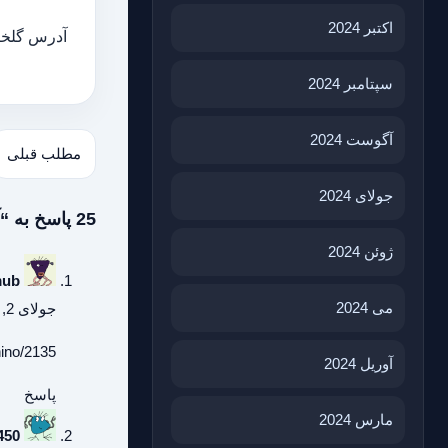
اکتبر 2024
آدرس گلخان
سپتامبر 2024
آگوست 2024
مطلب قبلی
جولای 2024
25 پاسخ به “آیا در استان اردبیل می توانیم باغ بادام راه اندازی کنیم؟”
ژوئن 2024
mub
می 2024
جولای 2, 2026 در 1:58 ق.ظ
ino/2135/
آوریل 2024
پاسخ
مارس 2024
450