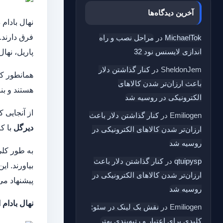
آخرین دیدگاه‌ها
نهال بادام
فرق دارند. 
MichaelTok
در
مراحل نصب و راه
اندازی لایسنس نود 32
پاریل، نهال
SheldonJem
در
کنار گذاشتن دلار
همانطور که
باعث ارزان‌تر شدن کالاهای
هستند و بنا
الکترونیکی در روسیه شد
از آنجایی 
Emiliogen
در
کنار گذاشتن دلار باعث
دیرگل
با ک
ارزان‌تر شدن کالاهای الکترونیکی در
روسیه شد
به طور کلی
qtuipysp
در
کنار گذاشتن دلار باعث
بیاورند. ای
ارزان‌تر شدن کالاهای الکترونیکی در
پیشنهاد می
روسیه شد
نهال بادام
Emiliogen
در
نقش بک‌ لینک در سئو:
کلیدی برای اعتبار و رتبه‌بندی بهتر