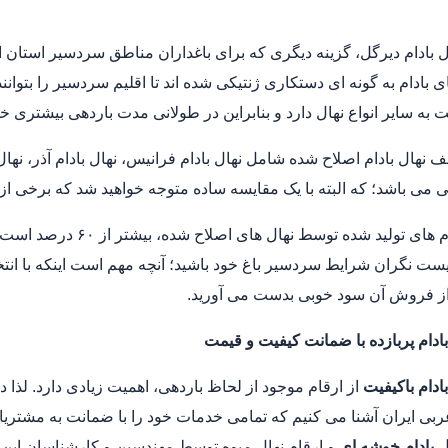
ال بادام دیرگل، گزینه دیگری که برای باغداران مناطق سردسیر استان ا
ی بادام به گونه ‌ای دستکاری ژنتیکی شده اند تا اقلیم سردسیر را بتوانن
 به سایر انواع نهال دارد و بنابراین در طولانی مدت باردهی بیشتری خ
 نهال بادام اصلاح شده شامل نهال بادام فرانیس، نهال بادام آذر، نهال با
یی می باشد؛ که البته با یک مقایسه ساده متوجه خواهید شد که برخی از ا
کیفیت بادام های تولید 
نیست نگران شرایط سردسیر باغ خود باشید؛ آنچه مهم است اینکه با انتخ
ز فروش آن سود خوبی بدست می آورید.
بادام پربازده با ضمانت کیفیت و قیمت
بادام باکیفیت
از ارقام موجود از لحاظ باردهی، اهمیت زیادی دارد. لذا 
بی ایران آشنا می کنیم که تمامی خدمات خود را با ضمانت به مشتریان 
ل بادام خوشه ای
و ارقام نهال میوه توسط مهندسین و کارشناسان این ن