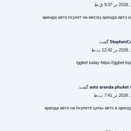
аренда авто пхукет на месяц
аренда авто а
StephenCa
گفت:
ggbet today
https://ggbet-top
avto arenda phuket 
گفت:
аренда авто на пхукете цены
авто в аренд