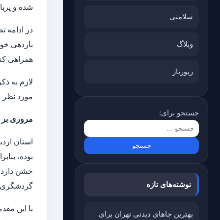
شده و پربا
سلامتی
در ادامه ت
وبلاگ
باردهی خوب
همراهی کنی
رپورتاژ
لازم به ذک
مورد نظر 
جستجو برای:
مروری بر ش
استان اردب
بوده، بناب
خشن دارد. 
نوشته‌های تازه
گردشگری و
با این مقد
بهترین جاهای دیدنی تهران برای