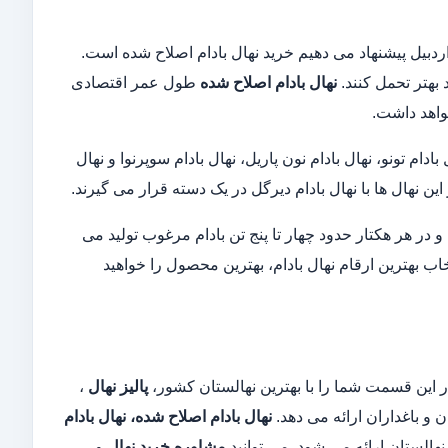
ردبیل پیشنهاد می دهیم خرید نهال بادام اصلاح شده است.
د بهتر تحمل کنند.
نهال بادام اصلاح شده
طول عمر اقتصادی
واهد داشت.
دام تونو، نهال بادام نون پاریل، نهال بادام سوپرنوا و نهال
ین نهال ها با نهال بادام دیرگل در یک دسته قرار می گیرند.
شده توسط نهال های اصلاح شده، بیشتر از ۶۰ درصد است و در هر هکتار حدود چهار تا پنج تن بادام مرغوب تولید می
اب بهترین ارقام نهال بادام، بهترین محصول را خواهید
در این قسمت شما را با بهترین نهالستان کشور،
پالیز نهال
،
و باغداران ارائه می دهد.
نهال بادام اصلاح شده، نهال بادام
هالستان ارائه می شود. می توانید
مشاوره خرید نهال
و