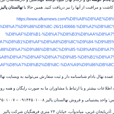
شت و مراقبت از آنها را نیز دریافت کنید. همین حالا با
نهالستان پالیز
https://www.afkarnews.com/%D8%A8%D8%AE%D8%
D8%A7%D9%86%DB%8C-26/1140666-%D8%A2%DB%8C
%D8%AF%D8%B1-%D8%A7%D8%B3%D8%AA%D8%A7%
A7%D8%B1%D8%AF%D8%A8%DB%8C%D9%84-%D9%85%
88%D8%A7%D9%86%DB%8C%D9%85-%D8%A8%D8%A7%
%A8%D8%A7%D8%AF%D8%A7%D9%85-%D8%B1%D8%A7%
%AF%D8%A7%D8%B2%DB%8C-%DA%A9%D9%86%DB%8C
 نهال بادام شناسنامه دار و ثبت سفارش می‌توانید به وبسایت نهالستان پالیز به آدرسliznahal.ir
طلاعات بیشتر و یا ارتباط با مشاوران ما به صورت رایگان و همه روزه 
د پشتیبانی و فروش نهالستان پالیز ۰۹۱۴۴۵۰۱۰۰۸ – ۰۹۱۴۴۵۰۱۰۰۷
یجان غربی، میاندوآب، خیابان ۲۴ متری فرهنگیان شرکت پالیز