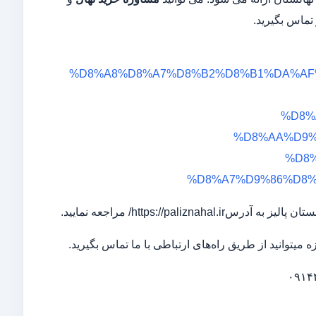
تماس بگیرید.
%D8%A8%D8%A7%D8%B2%D8%B1%DA%AF%
%D8%
%D8%AA%D9%
%D8
%D8%A7%D9%86%D8
https://pa/ مراجعه نمایید.
میتوانید از طریق راه‌های ارتباطی با ما تماس بگیرید.