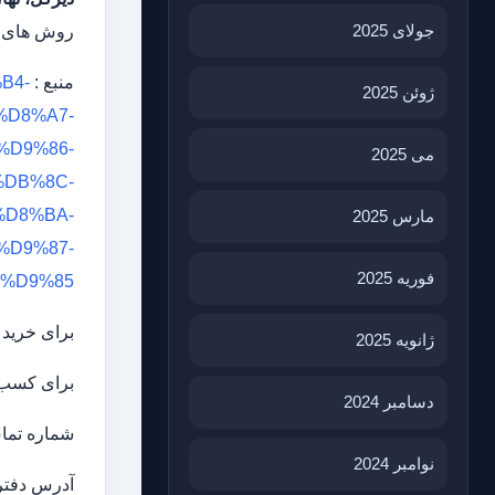
جولای 2025
روش های کا
منبع :
B4-
ژوئن 2025
%D8%A7-
D9%86-
می 2025
DB%8C-
D8%BA-
مارس 2025
D9%87-
فوریه 2025
%D9%85
برای خرید عمده
ژانویه 2025
برای کسب ا
دسامبر 2024
شماره تماس: واح
نوامبر 2024
آدرس دفتر :آذربا