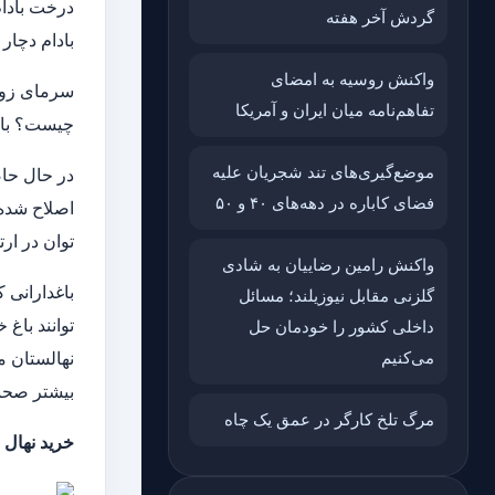
درخت بادام
گردش آخر هفته
بادام دچار
واکنش روسیه به امضای
سرمای زودر
تفاهم‌نامه میان ایران و آمریکا
چیست؟ باغد
موضع‌گیری‌های تند شجریان علیه
در حال حاضر
فضای کاباره در دهه‌های ۴۰ و ۵۰
اصلاح شده 
توان در ارتفاعات ۲۵۰۰ متری از سطح دریا کاشت، بدون 
واکنش رامین رضاییان به شادی
باغدارانی 
گلزنی مقابل نیوزیلند؛ مسائل
‌توانند با
داخلی کشور را خودمان حل
می‌کنیم
نهالستان مع
بیشتر صحب
مرگ تلخ کارگر در عمق یک چاه
خرید نهال 