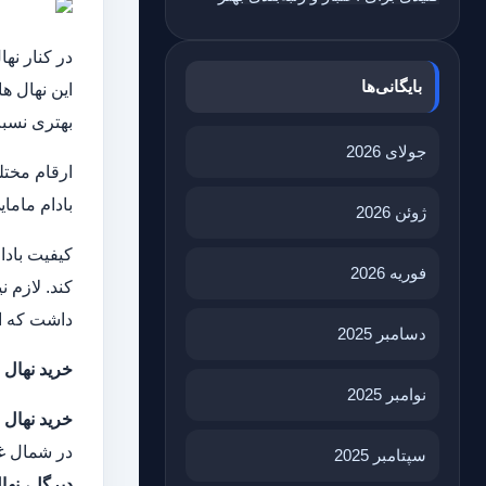
در کنار نه
بایگانی‌ها
این نهال ها
بهتری نسبت
جولای 2026
ارقام مختلف
بادام ماما
ژوئن 2026
فوریه 2026
کند. لازم 
داشت که ا
دسامبر 2025
خرید نهال 
نوامبر 2025
خرید نهال 
در شمال غر
سپتامبر 2025
دیرگل، نها