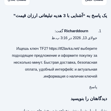
یک پاسخ به “آشنایی با 3 هدیه تبلیغاتی ارزان قیمت”
Richarddourn
گفت:
جولای 13, 2026 در 3:16 ب.ظ
Ищешь ключ TF2?
https://tf2lavka.net/
выберите
подходящее предложение и оформите покупку за
несколько минут. Быстрая доставка, безопасная
оплата, удобный интерфейс и актуальная
информация о наличии ключей.
پاسخ
دیدگاهتان را بنویسید
نشانی ایمیل شما منتشر نخواهد شد.
بخش‌های موردنیاز