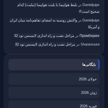
Danieljuips
در
بلیط هواپیما یا بلیت هواپیما (بیلیت) کدام
صحیح است؟!
Danieljuips
در
واکنش روسیه به امضای تفاهم‌نامه میان ایران
و آمریکا
Промберинг
در
مراحل نصب و راه اندازی لایسنس نود 32
Shanesnure
در
مراحل نصب و راه اندازی لایسنس نود 32
بایگانی‌ها
جولای 2026
ژوئن 2026
فوریه 2026