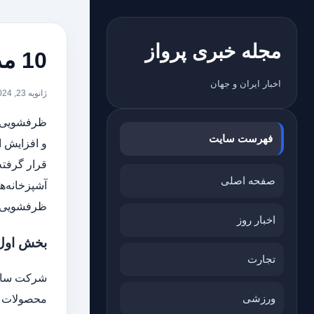
مجله خبری پرواز
10 مدل برتر ماشین ظرفشویی سامسونگ در سال 2024
اخبار ایران و جهان
ژانویه 23, 2024
ظرفشویی ی
فهرست سایت
و افزایش ا
قرار گرفته
صفحه اصلی
آشپزخانه‌ه
ظرفشویی س
اخبار روز
بخش اول
تجارت
ورزشی
محصولات ال