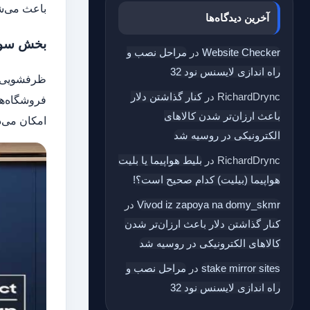
باعث می‌شو
آخرین دیدگاه‌ها
بخش سوم:
Website Checker
در
مراحل نصب و
راه اندازی لایسنس نود 32
ظرفشویی‌ها
RichardDrync
در
کنار گذاشتن دلار
فروشگاه‌ه
باعث ارزان‌تر شدن کالاهای
امکان می‌د
الکترونیکی در روسیه شد
RichardDrync
در
بلیط هواپیما یا بلیت
هواپیما (بیلیت) کدام صحیح است؟!
Vivod iz zapoya na domy_skmr
در
کنار گذاشتن دلار باعث ارزان‌تر شدن
کالاهای الکترونیکی در روسیه شد
stake mirror sites
در
مراحل نصب و
راه اندازی لایسنس نود 32