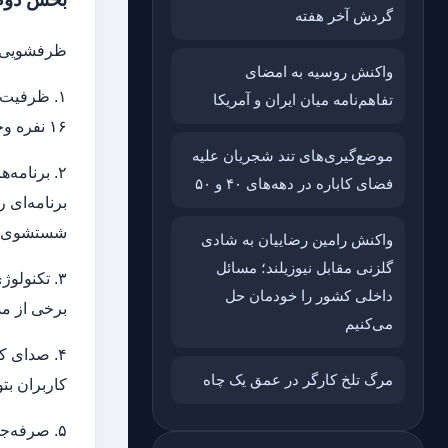
گردش آخر هفته
ظرفشویی‌ها
واکنش روسیه به امضای
تفاهم‌نامه میان ایران و آمریکا
۱۶ نفره وجود دارد که به خوبی به نیازهای خانواده‌ها پاسخ می‌دهند.
موضع‌گیری‌های تند شجریان علیه
۲. برنام
فضای کاباره در دهه‌های ۴۰ و ۵۰
برنامه‌ای 
شستشوی اق
واکنش رامین رضاییان به شادی
گلزنی مقابل نیوزیلند؛ مسائل
۳. تکنولو
داخلی کشور را خودمان حل
برخی از مد
می‌کنیم
۴. صدای ک
مرگ تلخ کارگر در عمق یک چاه
کاربران بت
۵. صرفه‌ج