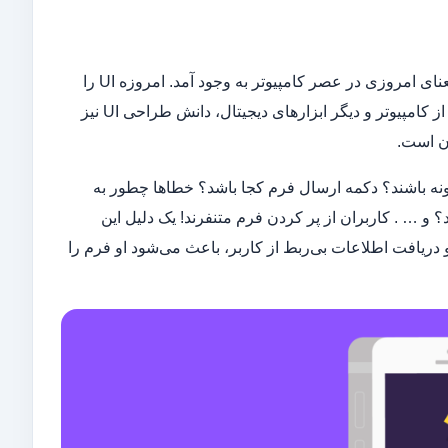
رابط کاربری از قدیم وجود داشت اما اصطلاح UI یا User Interface Design به معنای امروزی در عصر کامپیوتر به وجود آمد. امروزه UI را
فضایی می‌دانند که تعامل میان انسان و ماشین در آن رخ می‌دهد. با رواج استفاده از کامپیوتر و دیگر ابزارهای دیجیتال، دانش طراحی UI نیز
ن است.
ا چگونه باشند؟ دکمه ارسال فرم کجا باشد؟ خطاها چطور به
؟ و … . کاربران از پر کردن فرم متنفرند! یک دلیل این
 دریافت اطلاعات بی‌ربط از کاربر، باعث می‌شود او فرم را