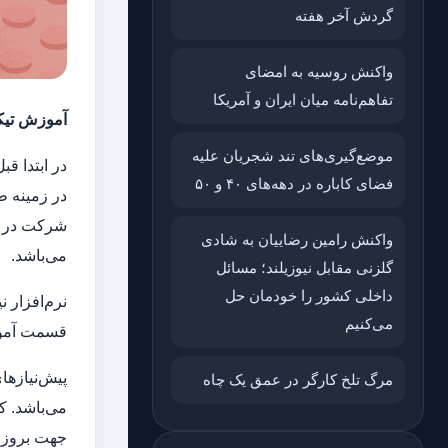
گردش آخر هفته
واکنش روسیه به امضای
تفاهم‌نامه میان ایران و آمریکا
آموزش تیکت
موضع‌گیری‌های تند شجریان علیه
در ابتدا قب
فضای کاباره در دهه‌های ۴۰ و ۵۰
در زمینه ط
شرکت در حا
واکنش رامین رضاییان به شادی
می‌باشد.
گلزنی مقابل نیوزیلند؛ مسائل
داخلی کشور را خودمان حل
نرم‌افزار 
می‌کنیم
قسمت آموزش
پیش‌نیاز‌ه
مرگ تلخ کارگر در عمق یک چاه
می‌باشد. ک
جهت بروزر