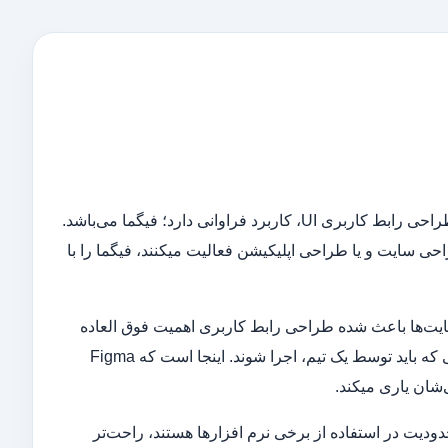
یکی از قدرتمندترین ابزارهای موجود که امروزه در طراحی تجربه کاربری UX و طراحی رابط کاربری UI، کاربرد فراوانی دارد؛ فیگما می‎‌باشد.
طراحانی که در یوآی و یو ایکس مشغول به کار هستند و در زمینه تولید محتوا، طراحی سایت و یا طراحی اپلیکیشن فعالیت می‎کنند، فیگما را با
همانطور که می‎دانید، افزایش سطح انتظارات مشتریان و کاربران اپلیکیشن‎‌ها و سایت‌‎ها باعث شده طراحی رابط کاربری اهمیت فوق العاده
زیادی پیدا کند. به همین دلیل، پروژه‌‎های طراحی روز به روز سنگین‌‍‎تر شده تا جایی که باید توسط یک تیم، اجرا شوند. اینجا است که Figma
کار را برای آن دسته از طراحانی که دارای محدودیت در استفاده از برخی نرم افزارها هستند، راحت‌‎تر