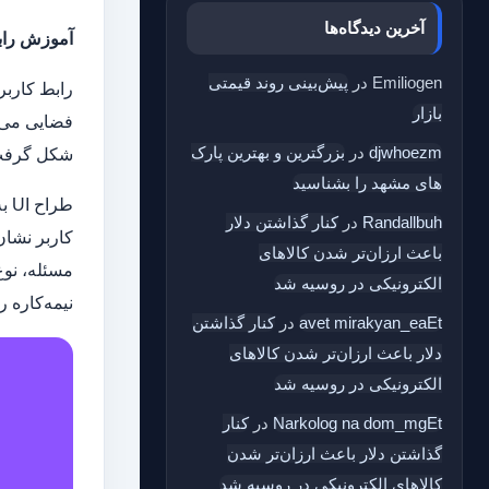
آخرین دیدگاه‌ها
آموزش راب
Emiliogen
در
پیش‌بینی روند قیمتی
بازار
djwhoezm
در
بزرگترین و بهترین پارک
شکل گرفت. 
های مشهد را بشناسید
طر
Randallbuh
در
کنار گذاشتن دلار
کاربر نشان
باعث ارزان‌تر شدن کالاهای
مسئله، نوع
الکترونیکی در روسیه شد
نیمه‌کاره ر
avet mirakyan_eaEt
در
کنار گذاشتن
دلار باعث ارزان‌تر شدن کالاهای
الکترونیکی در روسیه شد
Narkolog na dom_mgEt
در
کنار
گذاشتن دلار باعث ارزان‌تر شدن
کالاهای الکترونیکی در روسیه شد