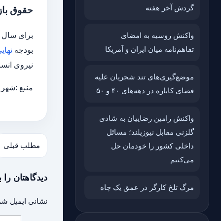
گردش آخر هفته
حقوق باز
برای سال آ
واکنش روسیه به امضای
تفاهم‌نامه میان ایران و آمریکا
بودجه
نهای
نیروی انسان
موضع‌گیری‌های تند شجریان علیه
منبع :شهر 
فضای کاباره در دهه‌های ۴۰ و ۵۰
واکنش رامین رضاییان به شادی
گلزنی مقابل نیوزیلند؛ مسائل
مطلب قبلی
داخلی کشور را خودمان حل
می‌کنیم
دیدگاهتان را ب
مرگ تلخ کارگر در عمق یک چاه
نشانی ایمیل شم