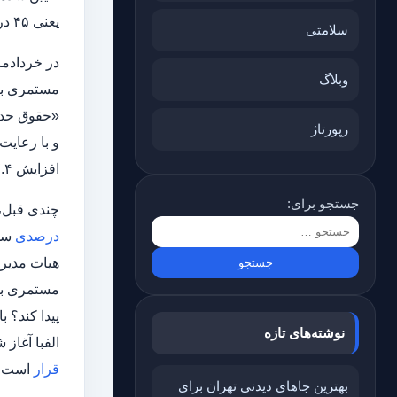
یعنی ۴۵ درصد، کارشناسان اقتصادی هشدار داده‌اند که این میزان از افزایش حقوق پاسخگوی نیاز بازنشستگان نخواهد بود.
سلامتی
در خردادما
وبلاگ
«حقوق حداق
رپورتاژ
و با رعایت
افزایش ۵۷.۴ درصدی همراه خواهد بود، به نحوی که از پنج میلیون و ۵۸۰ هزار تومان کمتر نباشد.»
جستجو برای:
چندی قبل، 
درصدی
سه
هیات مدیر
مستمری بگی
پیدا کند؟ 
نوشته‌های تازه
الفبا آغاز
قرار
است ت
بهترین جاهای دیدنی تهران برای