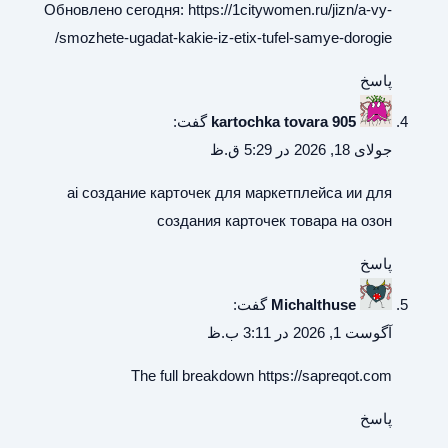
Обновлено сегодня:
https://1citywomen.ru/jizn/a-vy-
smozhete-ugadat-kakie-iz-etix-tufel-samye-dorogie/
پاسخ
kartochka tovara 905
گفت:
جولای 18, 2026 در 5:29 ق.ظ
ai создание карточек для маркетплейса
ии для
создания карточек товара на озон
پاسخ
Michalthuse
گفت:
آگوست 1, 2026 در 3:11 ب.ظ
The full breakdown
https://sapreqot.com
پاسخ