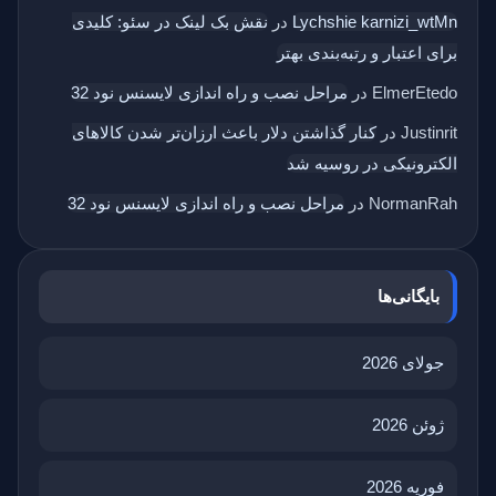
Lychshie karnizi_wtMn
در
نقش بک‌ لینک در سئو: کلیدی
برای اعتبار و رتبه‌بندی بهتر
ElmerEtedo
در
مراحل نصب و راه اندازی لایسنس نود 32
Justinrit
در
کنار گذاشتن دلار باعث ارزان‌تر شدن کالاهای
الکترونیکی در روسیه شد
NormanRah
در
مراحل نصب و راه اندازی لایسنس نود 32
بایگانی‌ها
جولای 2026
ژوئن 2026
فوریه 2026