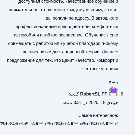
https://archeagewiki.ru/%d0%a1%d1%82%d0%be%d1%80%d